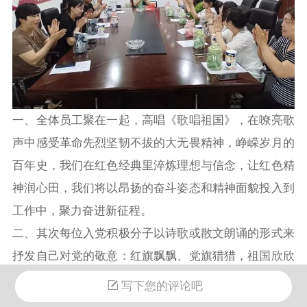
一、全体员工聚在一起，高唱《歌唱祖国》，在嘹亮歌
声中感受革命先烈坚韧不拔的大无畏精神，峥嵘岁月的
百年史，我们在红色经典里淬炼理想与信念，让红色精
神润心田，我们将以昂扬的奋斗姿态和精神面貌投入到
工作中，聚力奋进新征程。
二、其次每位入党积极分子以诗歌或散文朗诵的形式来
抒发自己对党的敬意：红旗飘飘、党旗猎猎，祖国欣欣
向荣，经济蓬勃发展，人民安居乐业，国际地位居高，
写下您的评论吧
中国人民正满怀喜悦和希望，朝着宏伟的目标迈进。